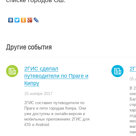
Другие события
2ГИС сделал
2Г
путеводители по Праге и
05 
Кипру
В 2
15 ноября 2017
озе
Бал
2ГИС составил путеводители по
спр
Праге и пяти городам Кипра. Они
кар
уже доступны в онлайн-версии и
отд
мобильных приложениях 2ГИС для
мес
iOS и Android.
маг
пан